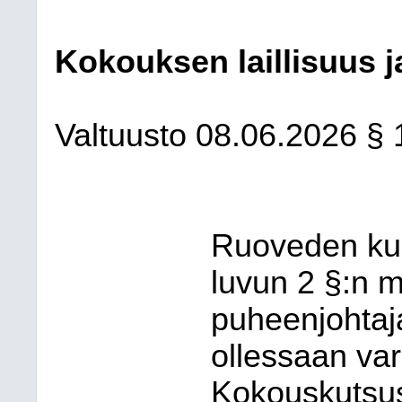
Kokouksen laillisuus j
Valtuusto
08.06.2026
§ 
Ruoveden ku
luvun 2 §:n 
puheenjohtaj
ollessaan va
Kokouskutsus