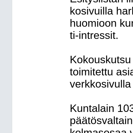
ko
si
vuil
la har
huomioon ku
ti-int
res
sit.
Kokouskutsu
toimitettu asia
verkkosivulla
Kuntalain 10
päätösvaltain
kolmasosaa va