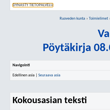
SIIRRY S
DYNASTY TIETOPALVELU
Ruoveden kunta
Toimielimet
Va
Pöytäkirja 08
Navigointi
Edellinen asia |
Seuraava asia
Kokousasian teksti