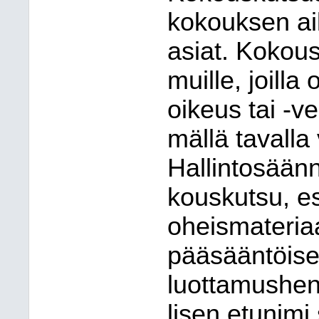
kokouksen ai
asiat. Kokous
muille, joilla 
oikeus tai -v
mäl
lä tavalla
Hallintosään
kous
kut
su, es
oheismateriaa
pääsääntöises
luot
ta
mus
he
li
sen etu
nimi