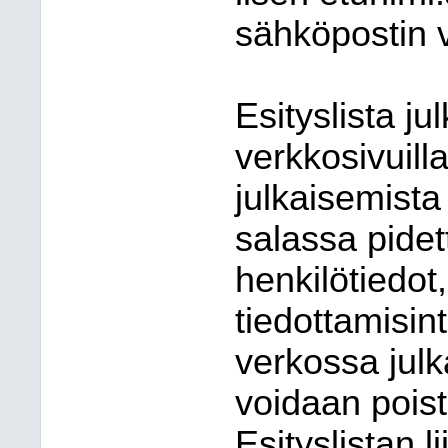
sähköpostin v
Esityslista j
verkkosivuill
julkaisemista 
salassa pi
det
henkilötiedot, 
tiedottamisint
verkossa julka
voidaan pois
Esityslistan l